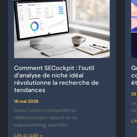
Comment SECockpit : l’outil
G
d’analyse de niche idéal
c
révolutionne la recherche de
é
tendances
23
18 mai 2026
La
Dans l'univers compétitif du
Go
référencement naturel et du
Li
webmarketing, identifier
Lire la suite »