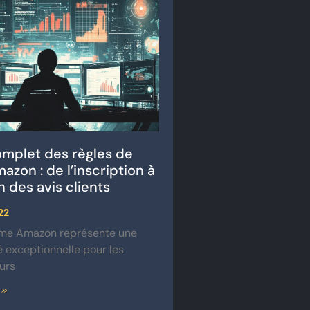
mplet des règles de
azon : de l’inscription à
n des avis clients
22
rme Amazon représente une
 exceptionnelle pour les
urs
 »