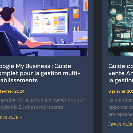
oogle My Business : Guide
Guide co
omplet pour la gestion multi-
vente Am
tablissements
la gestio
 février 2024
6 janvier 20
 gestion d’une présence numérique sur
La platefo
ogle My Business représente
opportunité
entreprene
re la suite »
Lire la suite