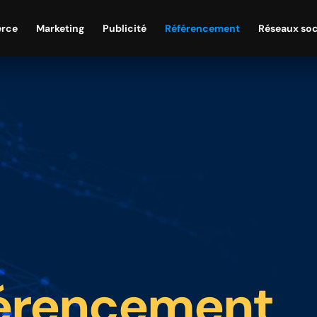
rce
Marketing
Publicité
Référencement
Réseaux so
érencement